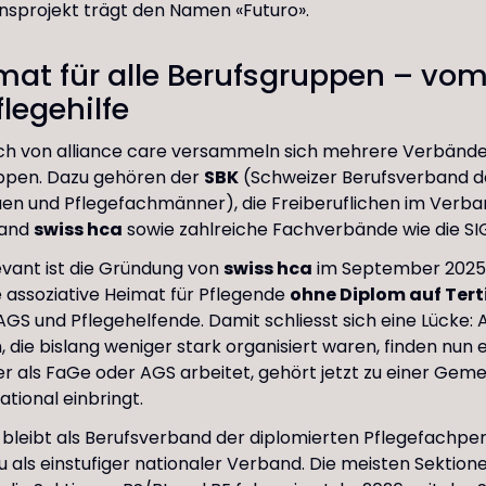
nsprojekt trägt den Namen «Futuro».
mat für alle Berufsgruppen – vo
flegehilfe
h von alliance care versammeln sich mehrere Verbänd
ppen. Dazu gehören der
SBK
(Schweizer Berufsverband d
uen und Pflegefachmänner), die Freiberuflichen im Verb
band
swiss hca
sowie zahlreiche Fachverbände wie die SI
vant ist die Gründung von
swiss hca
im September 2025.
e assoziative Heimat für Pflegende
ohne Diplom auf Tert
 AGS und Pflegehelfende. Damit schliesst sich eine Lücke: 
 die bislang weniger stark organisiert waren, finden nun e
r als FaGe oder AGS arbeitet, gehört jetzt zu einer Gemei
ational einbringt.
 bleibt als Berufsverband der diplomierten Pflegefachpe
 als einstufiger nationaler Verband. Die meisten Sektione