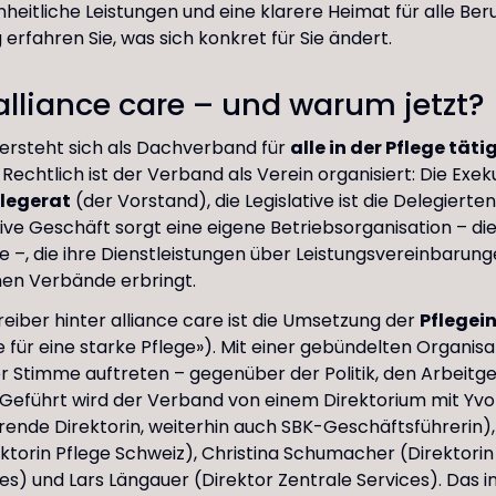
nheitliche Leistungen und eine klarere Heimat für alle Ber
erfahren Sie, was sich konkret für Sie ändert.
alliance care – und warum jetzt?
versteht sich als Dachverband für
alle in der Pflege tät
 Rechtlich ist der Verband als Verein organisiert: Die Exek
flegerat
(der Vorstand), die Legislative ist die Delegier
ive Geschäft sorgt eine eigene Betriebsorganisation – di
e –, die ihre Dienstleistungen über Leistungsvereinbarunge
en Verbände erbringt.
Treiber hinter alliance care ist die Umsetzung der
Pflegein
ve für eine starke Pflege»). Mit einer gebündelten Organisat
er Stimme auftreten – gegenüber der Politik, den Arbeitg
. Geführt wird der Verband von einem Direktorium mit Yvo
ende Direktorin, weiterhin auch SBK-Geschäftsführerin),
ktorin Pflege Schweiz), Christina Schumacher (Direktorin
) und Lars Längauer (Direktor Zentrale Services). Das i