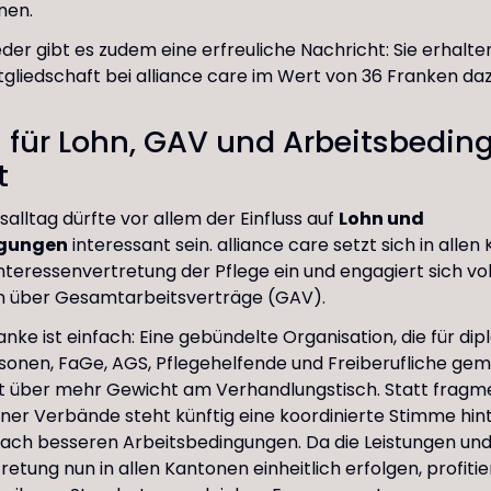
nen.
eder gibt es zudem eine erfreuliche Nachricht: Sie erhalt
itgliedschaft bei alliance care im Wert von 36 Franken daz
 für Lohn, GAV und Arbeitsbedi
t
salltag dürfte vor allem der Einfluss auf
Lohn und
ngungen
interessant sein. alliance care setzt sich in allen
Interessenvertretung der Pflege ein und engagiert sich vol
 über Gesamtarbeitsverträge (GAV).
ke ist einfach: Eine gebündelte Organisation, die für dip
sonen, FaGe, AGS, Pflegehelfende und Freiberufliche ge
gt über mehr Gewicht am Verhandlungstisch. Statt fragm
elner Verbände steht künftig eine koordinierte Stimme hin
ach besseren Arbeitsbedingungen. Da die Leistungen und
retung nun in allen Kantonen einheitlich erfolgen, profiti