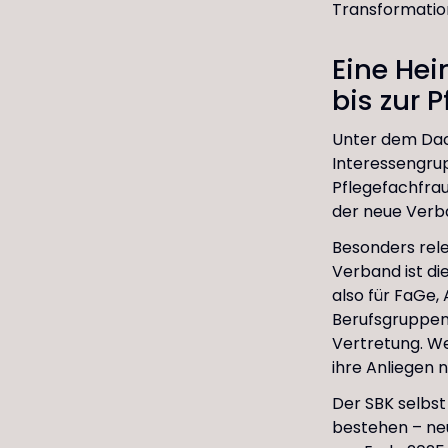
Transformatio
Eine Hei
bis zur P
Unter dem Dac
Interessengru
Pflegefachfra
der neue Ver
Besonders rele
Verband ist di
also für FaGe,
Berufsgruppen,
Vertretung. We
ihre Anliegen n
Der SBK selbst
bestehen – neu