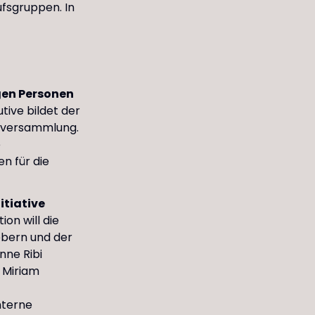
ufsgruppen. In
igen Personen
utive bildet der
tenversammlung.
e
n für die
itiative
ion will die
ebern und der
nne Ribi
 Miriam
nterne