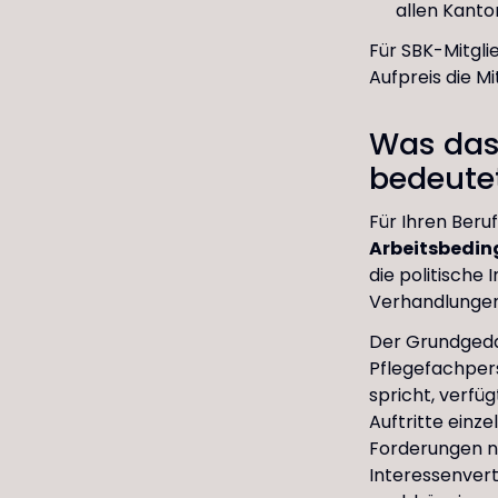
allen Kanto
Für SBK-Mitgli
Aufpreis die M
Was das
bedeute
Für Ihren Beruf
Arbeitsbedi
die politische 
Verhandlungen
Der Grundgedan
Pflegefachper
spricht, verfü
Auftritte einz
Forderungen n
Interessenvert