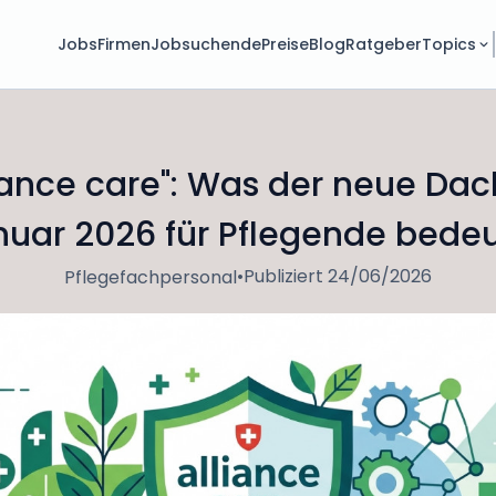
Jobs
Firmen
Jobsuchende
Preise
Blog
Ratgeber
Topics
liance care": Was der neue Dac
nuar 2026 für Pflegende bedeu
•
Publiziert 24/06/2026
Pflegefachpersonal