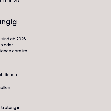
Sektion VD
ängig
e sind ab 2026
en oder
liance care im
chtlichen
ellen
rtretung in