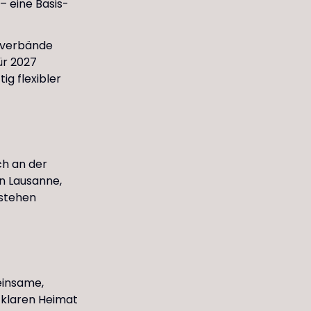
– eine Basis-
chverbände
ür 2027
ig flexibler
ch an der
in Lausanne,
 stehen
einsame,
r klaren Heimat