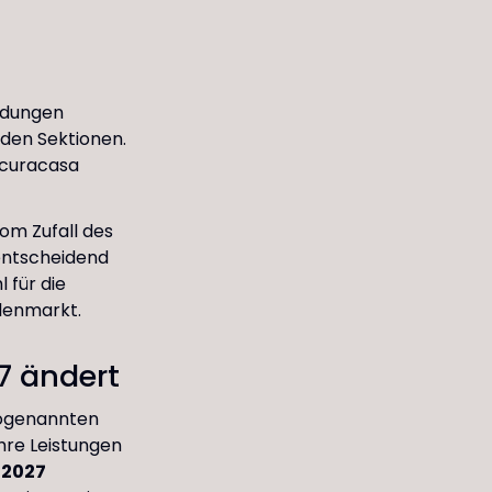
ildungen
 den Sektionen.
 curacasa
vom Zufall des
 entscheidend
 für die
llenmarkt.
7 ändert
 sogenannten
hre Leistungen
b
2027