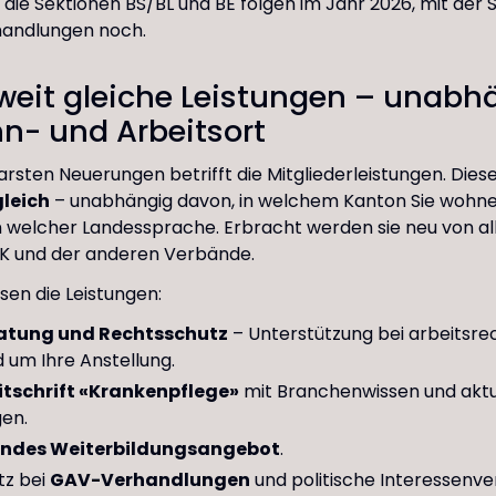
 die Sektionen BS/BL und BE folgen im Jahr 2026, mit der 
handlungen noch.
weit gleiche Leistungen – unabh
n- und Arbeitsort
arsten Neuerungen betrifft die Mitgliederleistungen. Dies
gleich
– unabhängig davon, in welchem Kanton Sie wohn
n welcher Landessprache. Erbracht werden sie neu von al
BK und der anderen Verbände.
en die Leistungen:
atung und Rechtsschutz
– Unterstützung bei arbeitsre
 um Ihre Anstellung.
tschrift «Krankenpflege»
mit Branchenwissen und aktu
en.
ndes Weiterbildungsangebot
.
tz bei
GAV-Verhandlungen
und politische Interessenve