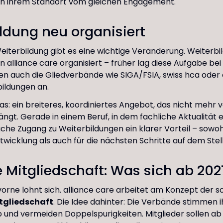
n ihrem Standort vom gleichen Engagement.
ldung neu organisiert
eiterbildung gibt es eine wichtige Veränderung. Weiterb
 alliance care organisiert – früher lag diese Aufgabe bei
ten auch die Gliedverbände wie SIGA/FSIA, swiss hca oder
ildungen an.
das: ein breiteres, koordiniertes Angebot, das nicht mehr 
gt. Gerade in einem Beruf, in dem fachliche Aktualität
nfache Zugang zu Weiterbildungen ein klarer Vorteil – sowohl
twicklung als auch für die nächsten Schritte auf dem Ste
e Mitgliedschaft: Was sich ab 202
 vorne lohnt sich. alliance care arbeitet am Konzept der
tgliedschaft
. Die Idee dahinter: Die Verbände stimmen i
 und vermeiden Doppelspurigkeiten. Mitglieder sollen a