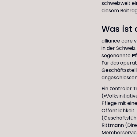
schweizweit ei
diesem Beitrag 
Was ist 
alliance care 
in der Schweiz.
sogenannte
P
Für das operat
Geschäftsstell
angeschlossen
Ein zentraler 
(«Volksinitiati
Pflege mit ein
Öffentlichkeit
(Geschäftsführ
Rittmann (Dire
Memberservices