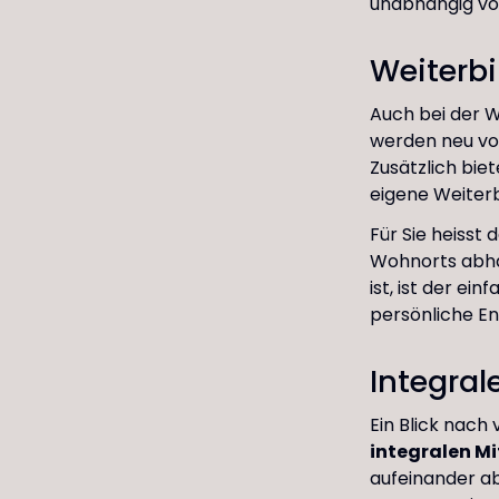
unabhängig vo
Weiterbi
Auch bei der W
werden neu von
Zusätzlich bie
eigene Weiterb
Für Sie heisst 
Wohnorts abhän
ist, ist der ei
persönliche En
Integral
Ein Blick nach
integralen Mi
aufeinander ab