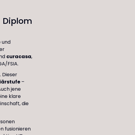
m Diplom
e und
er
and
curacasa
,
GA/FSIA.
 Dieser
iärstufe
–
Auch jene
ine klare
nschaft, die
rsonen
n fusionieren