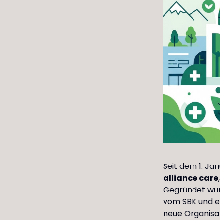
Seit dem 1. Ja
alliance care
Gegründet wur
vom SBK und e
neue Organisa