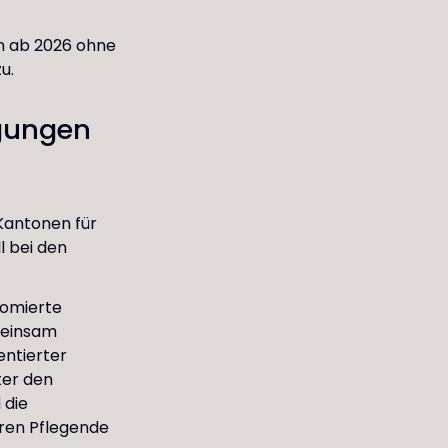
en ab 2026 ohne
u.
ngungen
 Kantonen für
l bei den
lomierte
meinsam
entierter
ter den
 die
eren Pflegende