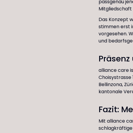
passgenau jene
Mitgliedschaft 
Das Konzept wi
stimmen erst im
vorgesehen. Wer
und bedarfsge
Präsenz
alliance care i
Choisystrasse 
Bellinzona, Zü
kantonale Vera
Fazit: M
Mit alliance c
schlagkräftige