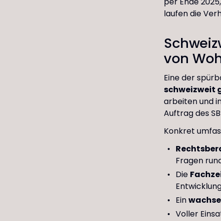
per Ende 2025,
laufen die Ver
Schweiz
von Woh
Eine der spürb
schweizweit 
arbeiten und i
Auftrag des S
Konkret umfass
Rechtsber
Fragen rund
Die
Fachzei
Entwicklung
Ein
wachse
Voller Einsa