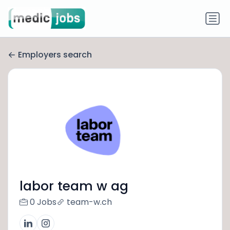
Employers search
labor team w ag
0 Jobs
team-w.ch