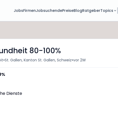
Jobs
Firmen
Jobsuchende
Preise
Blog
Ratgeber
Topics
undheit 80-100%
•
•
it
St. Gallen, Kanton St. Gallen, Schweiz
vor 2W
0%
he Dienste