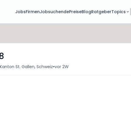
Jobs
Firmen
Jobsuchende
Preise
Blog
Ratgeber
Topics
8
•
 Kanton St. Gallen, Schweiz
vor 2W