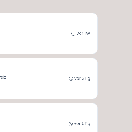
vor 1W
eiz
vor 3Tg
vor 6Tg