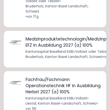
Vollzeit oder Teilzeit
•
Bruderholz, Kanton Basel Landschaft,
Schweiz
•
vor 1Tg
Medizinproduktetechnologin/Medizinpr
EFZ in Ausbildung 2027 (a) 100%
Kantonsspital Baselland KSBL
•
Vollzeit oder Teilzeit
Bruderholz, Kanton Basel Landschaft, Schweiz
•
vor
Fachfrau/Fachmann
Operationstechnik HF in Ausbildung
Herbst 2027 (a) 100%
Kantonsspital Baselland KSBL
•
Vollzeit
•
Liestal, Kanton Basel-Landschaft, Schweiz
•
vor 1W