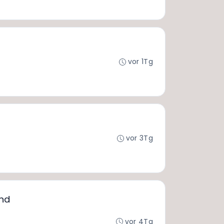
vor 1Tg
vor 3Tg
und
vor 4Tg