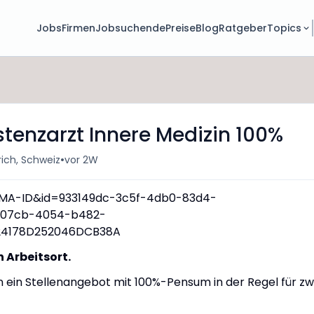
Jobs
Firmen
Jobsuchende
Preise
Blog
Ratgeber
Topics
istenzarzt Innere Medizin 100%
•
rich, Schweiz
vor 2W
 Arbeitsort.
nen ein Stellenangebot mit 100%-Pensum in der Regel für zw