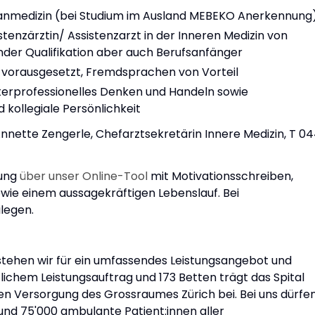
nmedizin (bei Studium im Ausland MEBEKO Anerkennung
istenzärztin/ Assistenzarzt in der Inneren Medizin von
nder Qualifikation aber auch Berufsanfänger
 vorausgesetzt, Fremdsprachen von Vorteil
interprofessionelles Denken und Handeln sowie
 kollegiale Persönlichkeit
nnette Zengerle, Chefarztsekretärin Innere Medizin, T 0
bung
über unser Online-Tool
mit Motivationsschreiben,
owie einem aussagekräftigen Lebenslauf. Bei
ilegen.
stehen wir für ein umfassendes Leistungsangebot und
lichem Leistungsauftrag und 173 Betten trägt das Spital
hen Versorgung des Grossraumes Zürich bei. Bei uns dürfe
e und 75'000 ambulante Patient:innen aller