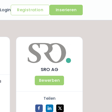
Login
Registration
Inserieren
SRO AG
Bewerben
s
Teilen