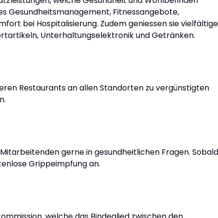
satzleistungen, welche Gesundheit und Wohlbefinden
ches Gesundheitsmanagement, Fitnessangebote,
fort bei Hospitalisierung. Zudem geniessen sie vielfältige
rtartikeln, Unterhaltungselektronik und Getränken.
seren Restaurants an allen Standorten zu vergünstigten
n.
 Mitarbeitenden gerne in gesundheitlichen Fragen. Sobal
ostenlose Grippeimpfung an.
kommission, welche das Bindeglied zwischen den