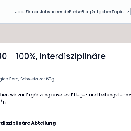
Jobs
Firmen
Jobsuchende
Preise
Blog
Ratgeber
Topics
80 - 100%, Interdisziplinäre
•
gion Bern, Schweiz
vor 6Tg
uchen wir zur Ergänzung unseres Pflege- und Leitungsteam
e/n
erdisziplinäre Abteilung