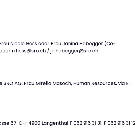
 Frau Nicole Hess oder Frau Janina Habegger (Co-
oder
n.hess@sro.ch
/
ja.habegger@sro.ch
ie SRO AG, Frau Mirella Masoch, Human Resources, via E-
rasse 67, CH-4900 Langenthal T
062 916 31 31
, F 062 916 31 12