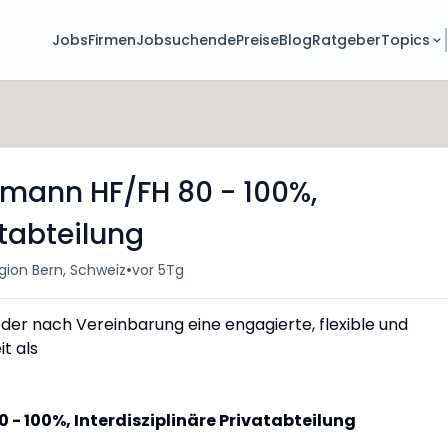
Jobs
Firmen
Jobsuchende
Preise
Blog
Ratgeber
Topics
-mann HF/FH 80 - 100%,
atabteilung
•
gion Bern, Schweiz
vor 5Tg
der nach Vereinbarung eine engagierte, flexible und
t als
 - 100%, Interdisziplinäre Privatabteilung