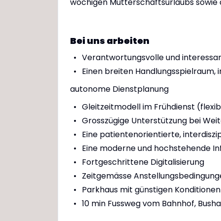
wöchigen Mutterschaftsurlaubs sowie d
Bei uns arbeiten
Verantwortungsvolle und interess
Einen breiten Handlungsspielraum, 
autonome Dienstplanung
Gleitzeitmodell im Frühdienst (flexi
Grosszügige Unterstützung bei Wei
Eine patientenorientierte, interdis
Eine moderne und hochstehende Inf
Fortgeschrittene Digitalisierung
Zeitgemässe Anstellungsbedingunge
Parkhaus mit günstigen Konditionen
10 min Fussweg vom Bahnhof, Bushal