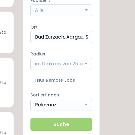
Publiziert
Alle
Ort
Std
Radius
im Umkreis von 25 km
Nur Remote Jobs
Std
Sortiert nach
Relevanz
Suche
Std