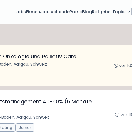
Jobs
Firmen
Jobsuchende
Preise
Blog
Ratgeber
Topics
 Onkologie und Palliativ Care
Baden, Aargau, Schweiz
vor 16
entsmanagement 40-60% (6 Monate
vor 1
•
Baden, Aargau, Schweiz
keting
Junior