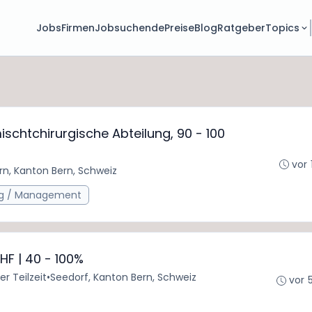
Jobs
Firmen
Jobsuchende
Preise
Blog
Ratgeber
Topics
schtchirurgische Abteilung, 90 - 100
vor 
rn, Kanton Bern, Schweiz
g / Management
HF | 40 - 100%
er Teilzeit
•
Seedorf, Kanton Bern, Schweiz
vor 