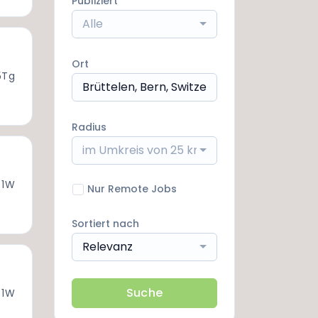
Publiziert
Alle
Ort
5Tg
Radius
im Umkreis von 25 km
 1W
Nur Remote Jobs
Sortiert nach
Relevanz
Suche
 1W