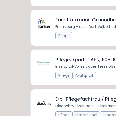
Fachfrau:mann Gesundheit
Frienisberg – üses Dorf
•
Vollzeit od
Pflege
Pflegeexpert:in APN, 80-10
Inselspital
•
Vollzeit oder Teilzeit
•
Be
Pflege
Akutspital
Dipl. Pflegefachfrau / Pf
Diaconis
•
Vollzeit oder Teilzeit
•
Ber
Pflege
Professional
Langze