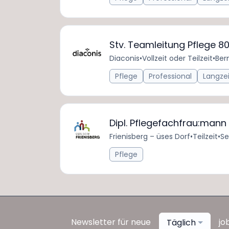
Stv. Teamleitung Pflege 80
Diaconis
•
Vollzeit oder Teilzeit
•
Ber
Pflege
Professional
Langze
Dipl. Pflegefachfrau:mann 
Frienisberg – üses Dorf
•
Teilzeit
•
Se
Pflege
Newsletter für neue
jo
Täglich