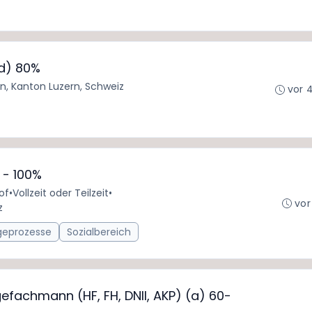
d) 80%
n, Kanton Luzern, Schweiz
vor 
 - 100%
of
•
Vollzeit oder Teilzeit
•
vor
z
geprozesse
Sozialbereich
egefachmann (HF, FH, DNII, AKP) (a) 60-