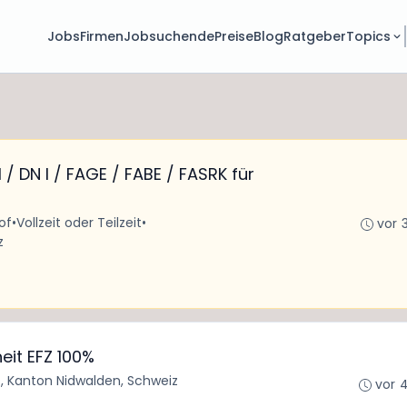
Jobs
Firmen
Jobsuchende
Preise
Blog
Ratgeber
Topics
 / DN I / FAGE / FABE / FASRK für
of
•
Vollzeit oder Teilzeit
•
vor 
z
it EFZ 100%
, Kanton Nidwalden, Schweiz
vor 