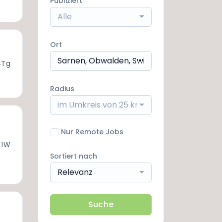
Publiziert
Alle
Ort
4Tg
Radius
im Umkreis von 25 km
Nur Remote Jobs
 1W
Sortiert nach
Relevanz
Suche