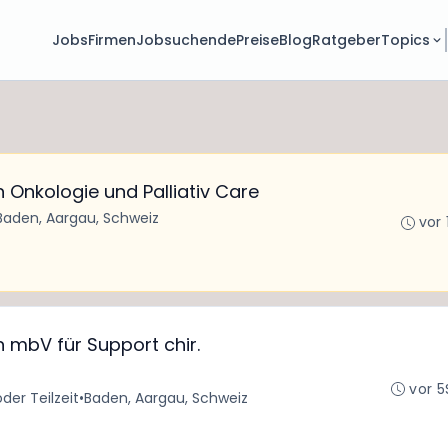
Jobs
Firmen
Jobsuchende
Preise
Blog
Ratgeber
Topics
 Onkologie und Palliativ Care
Baden, Aargau, Schweiz
vor 
 mbV für Support chir.
vor 5
oder Teilzeit
•
Baden, Aargau, Schweiz