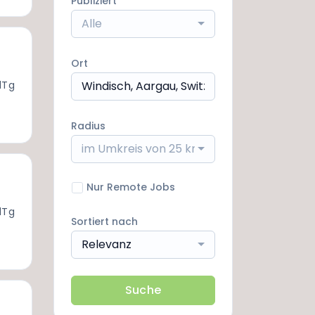
Publiziert
Alle
Ort
1Tg
Radius
im Umkreis von 25 km
Nur Remote Jobs
1Tg
Sortiert nach
Relevanz
Suche