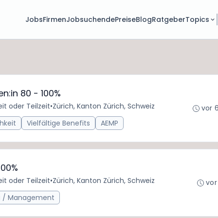
Jobs
Firmen
Jobsuchende
Preise
Blog
Ratgeber
Topics
en:in 80 - 100%
eit oder Teilzeit
•
Zürich, Kanton Zürich, Schweiz
vor 
hkeit
Vielfältige Benefits
AEMP
100%
eit oder Teilzeit
•
Zürich, Kanton Zürich, Schweiz
vor
g / Management