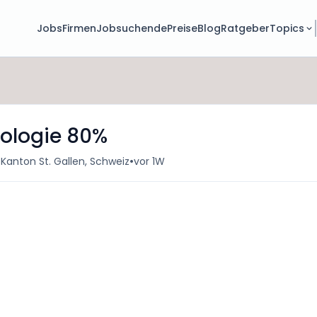
Jobs
Firmen
Jobsuchende
Preise
Blog
Ratgeber
Topics
rologie 80%
•
, Kanton St. Gallen, Schweiz
vor 1W