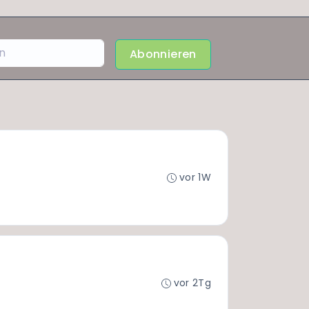
Abonnieren
vor 1W
vor 2Tg