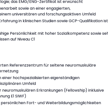
ologie; das EMG/ENG-Zertifikat ist erwünscht
menarbeit sowie an einer engagierten,
 einem universitären und forschungsaktiven Umfeld
rfahrung in klinischen Studien sowie GCP-Qualifikation ist
hige Persönlichkeit mit hoher Sozialkompetenz sowie se
ssen auf Niveau C1
erten Referenzzentrum für seltene neuromuskuläre
Vernetzung
einer hochspezialisierten eigenständigen
disziplinären Umfeld
er neuromuskulären Erkrankungen (Fellowship) inklusive
nnung E1 SIWF)
 persönlichen Fort- und Weiterbildungsmöglichkeiten