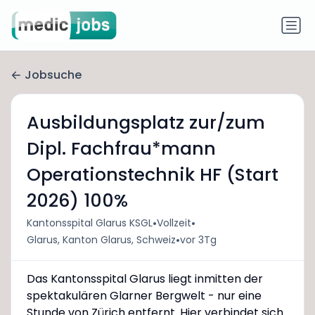
Jobsuche
Ausbildungsplatz zur/zum
Dipl. Fachfrau*mann
Operationstechnik HF (Start
2026) 100%
•
•
Kantonsspital Glarus KSGL
Vollzeit
•
Glarus, Kanton Glarus, Schweiz
vor 3Tg
Das Kantonsspital Glarus liegt inmitten der
spektakulären Glarner Bergwelt - nur eine
Stunde von Zürich entfernt. Hier verbindet sich