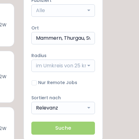
Publiziert
Alle
 2W
Ort
Radius
im Umkreis von 25 km
 2W
Nur Remote Jobs
Sortiert nach
Relevanz
Suche
 2W