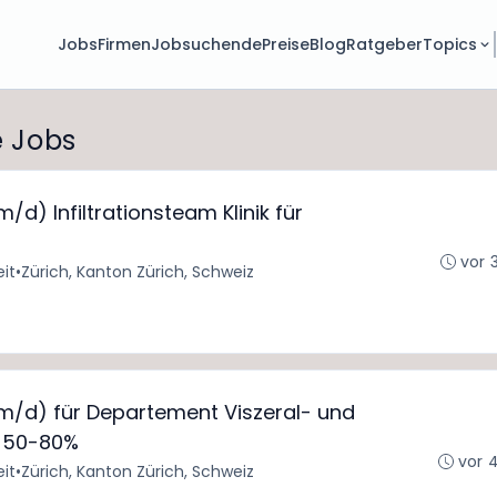
Jobs
Firmen
Jobsuchende
Preise
Blog
Ratgeber
Topics
e Jobs
/d) Infiltrationsteam Klinik für
vor 
eit
•
Zürich, Kanton Zürich, Schweiz
/m/d) für Departement Viszeral- und
e 50-80%
vor 
eit
•
Zürich, Kanton Zürich, Schweiz