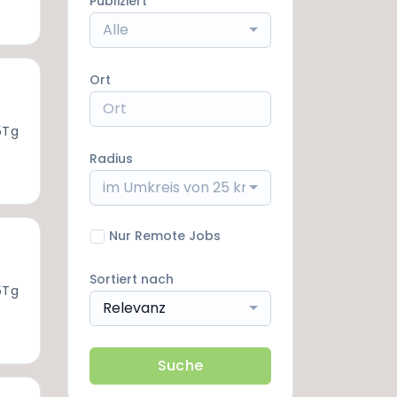
Publiziert
Alle
Ort
5Tg
Radius
im Umkreis von 25 km
Nur Remote Jobs
Sortiert nach
5Tg
Relevanz
Suche