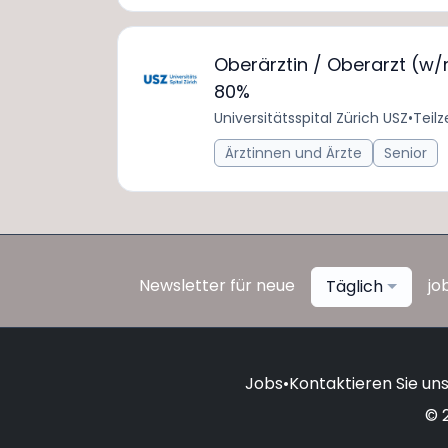
Oberärztin / Oberarzt (w/m
80%
Universitätsspital Zürich USZ
•
Teilz
Ärztinnen und Ärzte
Senior
Newsletter für neue
jo
Täglich
Jobs
•
Kontaktieren Sie un
© 