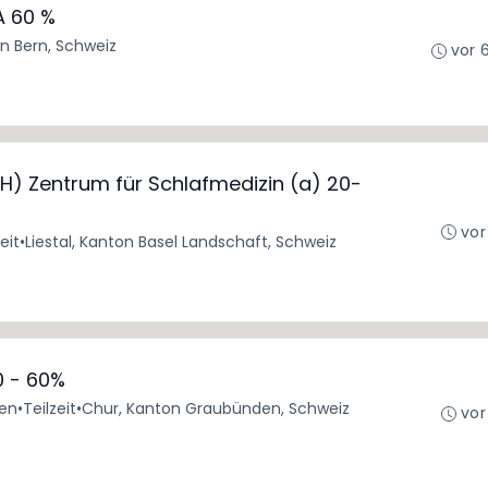
A 60 %
n Bern, Schweiz
vor 
H) Zentrum für Schlafmedizin (a) 20-
vor
eit
•
Liestal, Kanton Basel Landschaft, Schweiz
0 - 60%
den
•
Teilzeit
•
Chur, Kanton Graubünden, Schweiz
vor