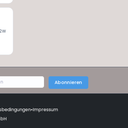
 2W
Abonnieren
tsbedingungen
•
Impressum
mbH